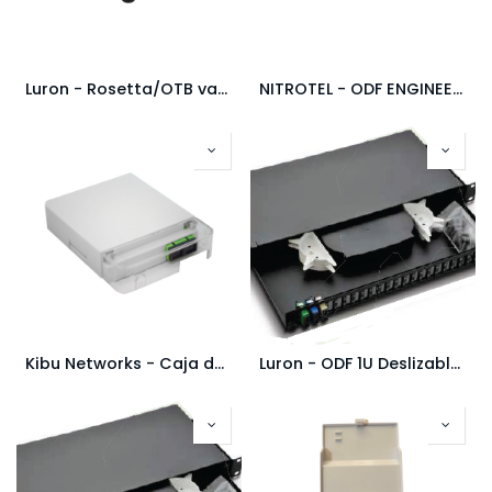
Luron - Rosetta/OTB vacía 1 bandejas para divisor PLC mini de 8/4 puertos / IU-ODN-DT120E-M-8
NITROTEL - ODF ENGINEERPRO 1U Vacio, Puerta de Acrilico, Deslizable, 1 Bandeja de 24 fusiones, Capacidad de 3 Placas LGX - NTDIO1UBKR1
Kibu Networks - Caja de Terminacion/OTB/ROSETTA - 2 Puertos 2 pigtails SC/APC
Luron - ODF 1U Deslizable 24 PUERTOS SC/APC - IU-CEN-ODF-24-Cargado SC-APC