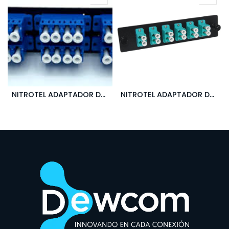
NITROTEL ADAPTADOR DE FIBRA LGX CARGADO CON 6 LC QUAD - AZUL
NITROTEL ADAPTADOR DE FIBRA LGX CARGADO CON 6 LC DUPLEX - AZUL - MULTIMODO