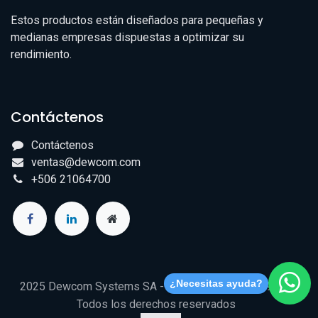
Estos productos están diseñados para pequeñas y
medianas empresas dispuestas a optimizar su
rendimiento.
Contáctenos
Contáctenos
ventas@dewcom.com
+506 21064700
¿Necesitas ayuda?
2025 Dewcom Systems SA - RUT/NITE 3-101-679618 -
Todos los derechos reservados