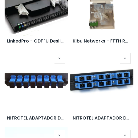
LinkedPro - ODF 1U Deslizable 24 PUERTOS - Vacio (con Tapas)
Kibu Networks - FTTH ROSETTA - 2 Puertos - Vacia
NITROTEL ADAPTADOR DE FIBRA LGX CARGADO CON 8 MODULOS SC SIMPLEX - AZUL
NITROTEL ADAPTADOR DE FIBRA LGX CARGADO CON 6 MODULOS SC DUPLEX - AZUL