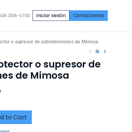
Iniciar sesión
Contáctenos
506 2106-4700
ctor o supresor de sobretensiones de Mimosa
tector o supresor de
nes de Mimosa
e
d to Cart
eseos