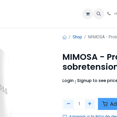
ios
Contáctenos
Eventos
Cursos
+
Shop
MIMOSA - Prote
MIMOSA - Pro
sobretensio
Login
Signup
to see pric
|
Ad
Agregar a la lista de d