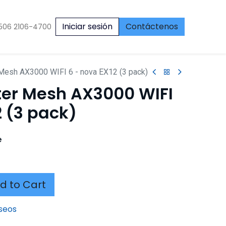
Iniciar sesión
Contáctenos
506 2106-4700
 Mesh AX3000 WIFI 6 - nova EX12 (3 pack)
ter Mesh AX3000 WIFI
2 (3 pack)
e
d to Cart
eseos