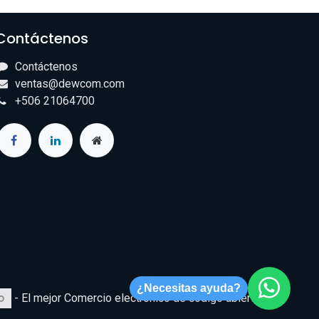
Contáctenos
Contáctenos
ventas@dewcom.com
+506 21064700
¿Necesitas ayuda?
- El mejor
Comercio electrónico de código abierto