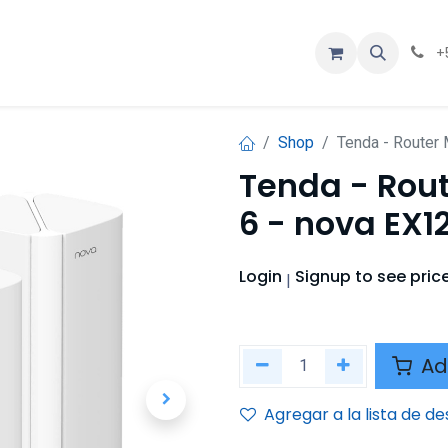
ios
Contáctenos
Eventos
Cursos
+
Shop
Tenda - Router
Tenda - Rou
6 - nova EX1
Login
Signup
to see pric
|
Ad
Agregar a la lista de d