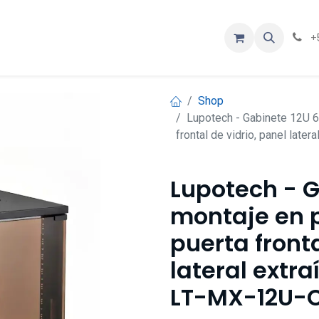
ios
Contáctenos
Eventos
Cursos
+
Shop
Lupotech - Gabinete 12U 6
frontal de vidrio, panel late
Lupotech - G
montaje en p
puerta fronta
lateral extra
LT-MX-12U-