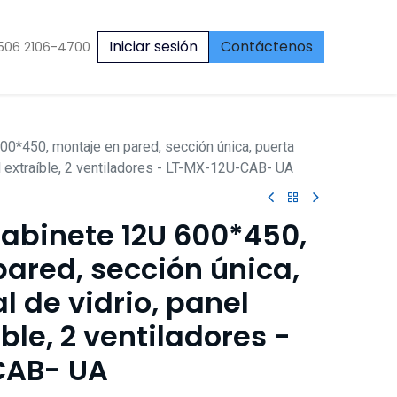
Iniciar sesión
Contáctenos
506 2106-4700
00*450, montaje en pared, sección única, puerta
ral extraíble, 2 ventiladores - LT-MX-12U-CAB- UA
abinete 12U 600*450,
ared, sección única,
l de vidrio, panel
íble, 2 ventiladores -
CAB- UA