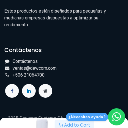
Estos productos están diseñados para pequeñas y
medianas empresas dispuestas a optimizar su
rendimiento.
Contáctenos
Contáctenos
ventas@dewcom.com
+506 21064700
¿Necesitas ayuda?
2025 Dewcom Systems SA - RUT/NITE 3-101-679618 -
Add to Cart
Todos los derechos reservados