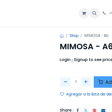
ios
Contáctenos
Eventos
Cursos
+
Shop
MIMOSA - A6
MIMOSA - A
Login
Signup
to see pric
|
Ad
Agregar a la lista de d
Share :