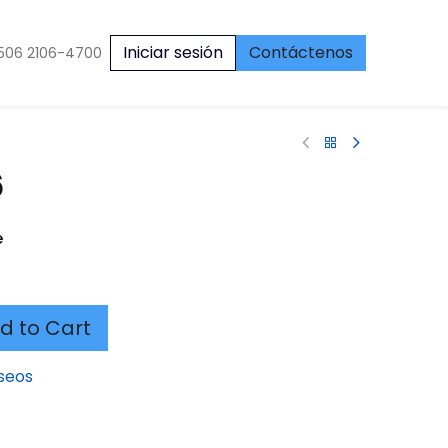
Iniciar sesión
Contáctenos
506 2106-4700
6
e
d to Cart
eseos