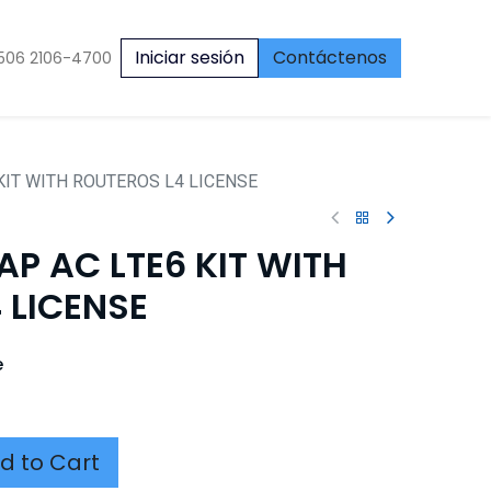
Iniciar sesión
Contáctenos
506 2106-4700
KIT WITH ROUTEROS L4 LICENSE
P AC LTE6 KIT WITH
 LICENSE
e
d to Cart