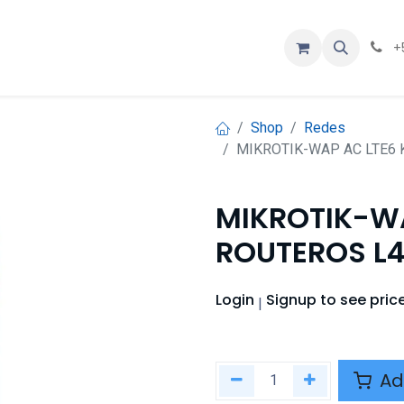
ios
Contáctenos
Eventos
Cursos
+
Shop
Redes
MIKROTIK-WAP AC LTE6 
MIKROTIK-WA
ROUTEROS L4
Login
Signup
to see pric
|
Ad